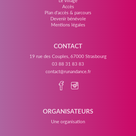
Le village
Accès
Plan d'accès & parcours
Devenir bénévole
Mentions légales
CONTACT
19 rue des Couples, 67000 Strasbourg
03 88 31 83 83
contact@runandance.fr
ORGANISATEURS
Une organisation