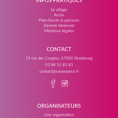
Le village
Accès
Plan d'accès & parcours
Devenir bénévole
Mentions légales
CONTACT
19 rue des Couples, 67000 Strasbourg
03 88 31 83 83
contact@runandance.fr
ORGANISATEURS
Une organisation