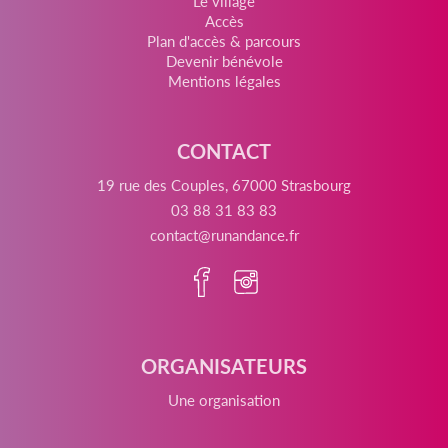
Le village
Accès
Plan d'accès & parcours
Devenir bénévole
Mentions légales
CONTACT
19 rue des Couples, 67000 Strasbourg
03 88 31 83 83
contact@runandance.fr
ORGANISATEURS
Une organisation