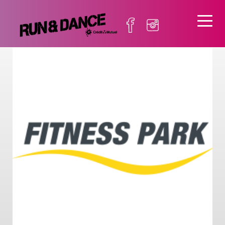
2925×2925