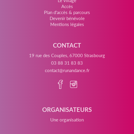
Le village
Accès
Plan d'accès & parcours
Devenir bénévole
Mentions légales
CONTACT
19 rue des Couples, 67000 Strasbourg
03 88 31 83 83
contact@runandance.fr
ORGANISATEURS
Une organisation