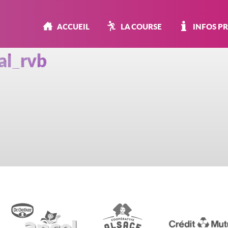
ACCUEIL
LA COURSE
INFOS P
al_rvb