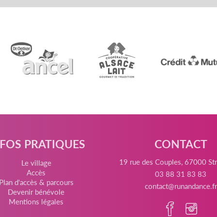
NFOS PRATIQUES
CONTACT
19 rue des Couples, 67000 St
Le village
Accès
03 88 31 83 83
Plan d'accès & parcours
contact@runandance.fr
Devenir bénévole
Mentions légales